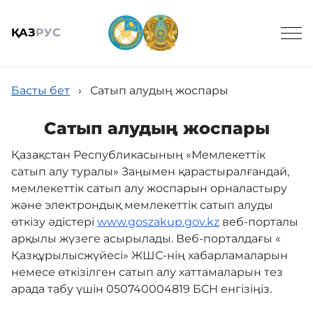
ҚАЗ
РУС
Басты бет
›
Сатып алудың жоспары
Сатып алудың жоспары
Қазақстан Республикасының «Мемлекеттік
Жалпы мәлімет
сатып алу туралы» Заңымен қарастыралғандай,
мемлекеттік сатып алу жоспарын орналастыру
Техникалық қадағалау
және электрондық мемлекеттік сатып алуды
өткізу әдістері
www.goszakup.gov.kz
веб-порталы
арқылы жүзеге асырылады. Веб-порталдағы «
Мемлекеттік сатып алу
Қазқұрылысжүйесі» ЖШС-нің хабарламаларын
немесе өткізілген сатып алу хаттамаларын тез
арада табу үшін 050740004819 БСН енгізіңіз.
Жаңалықтар