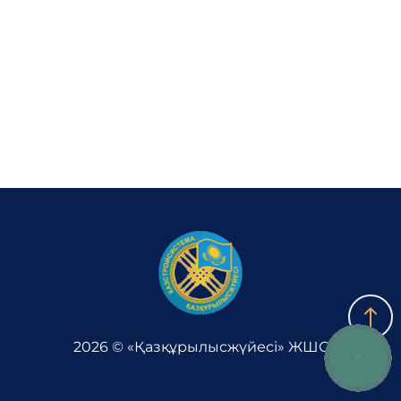
Комплаенс
Лаборатория
Кері байланыс
Адалдық алаңы
Нашар көретіндерге
арналған нұсқа
2026 © «Қазқұрылысжүйесі» ЖШС