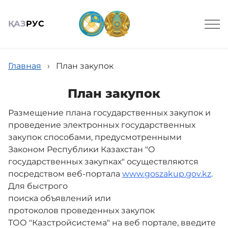
ҚАЗ
РУС
Главная
›
План закупок
План закупок
Размещение плана государственных закупок и
Общие сведения
проведение электронных государственных
закупок способами, предусмотренными
Технический надзор
Законом Республики Казахстан "О
государственных закупках" осуществляются
посредством веб-портала
www.goszakup.gov.kz
.
Государственные закупки
Для быстрого
поиска объявлений или
протоколов проведенных закупок
Новости
ТОО "Казстройсистема" на веб портале, введите