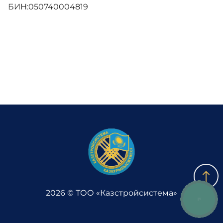
БИН:050740004819
Комплаенс
Лаборатория
Обратная связь
Адалдық алаңы
Версия для слабовидящих
2026 © ТОО «Казстройсистема»