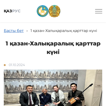
ҚАЗ
РУС
Басты бет
›
1 қазан-Халықаралық қарттар күні
1 қазан-Халықаралық қарттар
күні
Жалпы мәлімет
01.10.2024
Техникалық қадағалау
Мемлекеттік сатып алу
Жаңалықтар