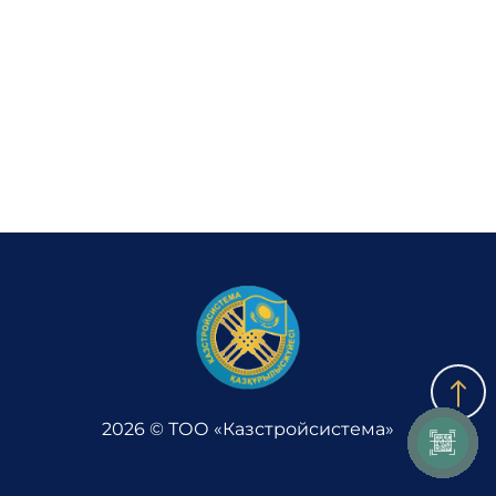
Комплаенс
Лаборатория
Обратная связь
Адалдық алаңы
Версия для слабовидящих
2026 © ТОО «Казстройсистема»